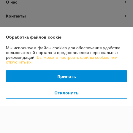
О нас
Контакты
Доставка и оплата
Обработка файлов cookie
График работы
Мы используем файлы cookies для обеспечения удобства
пользователей портала и предоставления персональных
рекомендаций.
Вы можете настроить файлы cookies или
Полная версия сайта
отключить их.
Политика обработки cookies
Принять
Сайт создан на платформе Deal.by
Отклонить
Информация для покупателя
Индивидуальный предприниматель:
ИП Конон Александр
Александрович
231309 Гродненская обл., Лидский район, д. Огородники, ул. Речная, д.
7