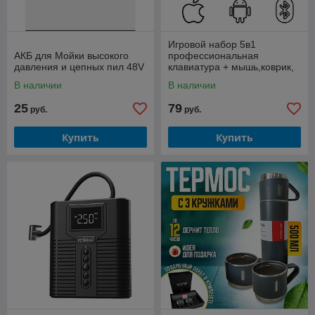
Игровой набор 5в1
АКБ для Мойки высокого
профессиональная
давления и цепных пил 48V
клавиатура + мышь,коврик,
подставка для телефона
В наличии
В наличии
RGB Light K170 для FPS игр
25
79
руб.
руб.
Купить
Купить