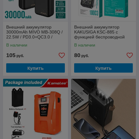
Внешний аккумулятор
Внешний аккумулятор
30000mAh MIVO MB-308Q /
KAKUSIGA KSC-885 с
22.5W / PD3.0+QC3.0 /
функцией беспроводной
2хUSB / Micro USB+Type-C /
зарядки
В наличии
В наличии
LED
105
80
руб.
руб.
Купить
Купить