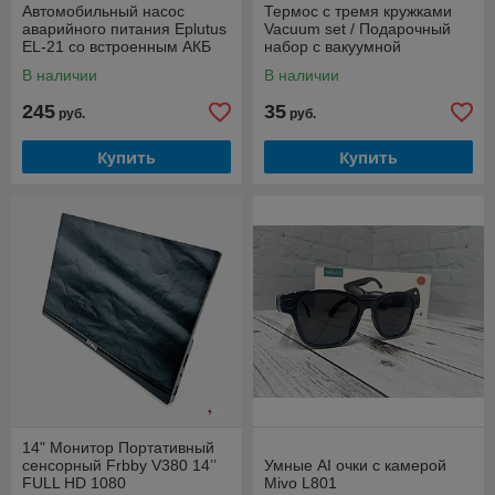
Автомобильный насос
Термос с тремя кружками
аварийного питания Eplutus
Vacuum set / Подарочный
EL-21 со встроенным АКБ
набор с вакуумной
8800 мАЧ
изоляцией / 500 мл.
В наличии
В наличии
245
35
руб.
руб.
Купить
Купить
14" Монитор Портативный
сенсорный Frbby V380 14’’
Умные AI очки с камерой
FULL HD 1080
Mivo L801