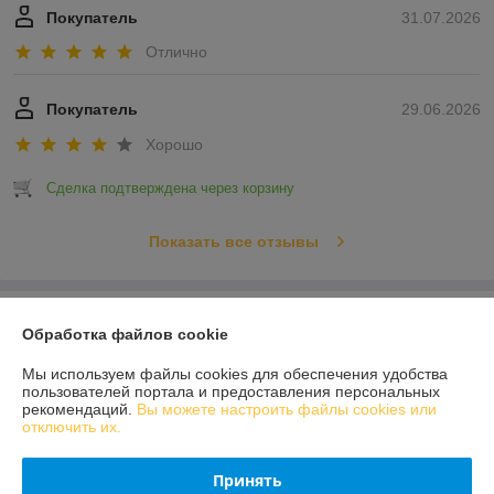
Покупатель
31.07.2026
Отлично
Покупатель
29.06.2026
Хорошо
Сделка подтверждена через корзину
Показать все отзывы
О нас
Обработка файлов cookie
Контакты
Мы используем файлы cookies для обеспечения удобства
пользователей портала и предоставления персональных
рекомендаций.
Вы можете настроить файлы cookies или
Доставка и оплата
отключить их.
График работы
Принять