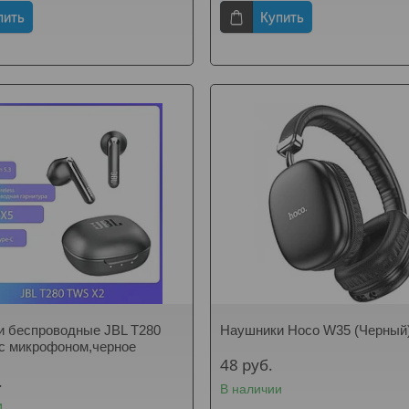
пить
Купить
 беспроводные JBL T280
Наушники Hoco W35 (Черный
с микрофоном,черное
48
руб.
.
В наличии
и