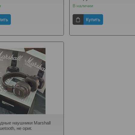
и
В наличии
пить
Купить
дные наушники Marshall
uetooth, не ориг.