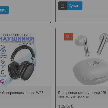
Купить
пить
и беспроводные hoco W35
Беспроводные наушники JBL 
280TWS X2 белые
125
руб.