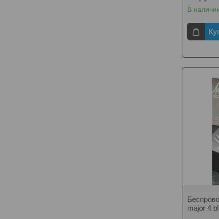
В наличи
Ку
Беспрово
major 4 bl