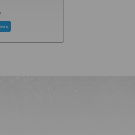
и
пить