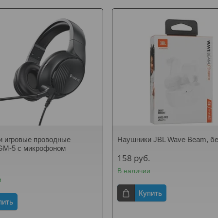
 игровые проводные
Наушники JBL Wave Beam, б
 GM-5 с микрофоном
158
руб.
В наличии
и
Купить
пить