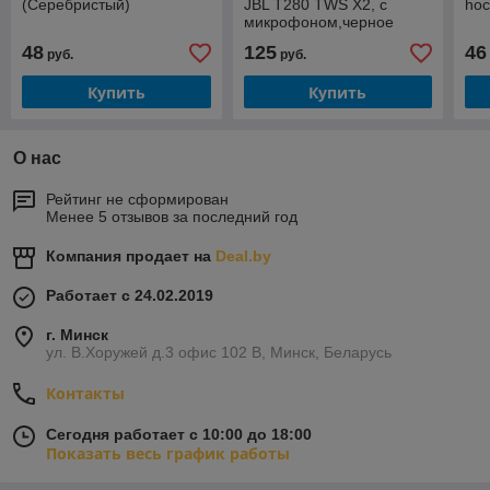
(Серебристый)
JBL T280 TWS X2, с
ho
микрофоном,черное
48
125
46
руб.
руб.
Купить
Купить
О нас
Рейтинг не сформирован
Менее 5 отзывов за последний год
Компания продает на
Deal.by
Работает с 24.02.2019
г. Минск
ул. В.Хоружей д.3 офис 102 В, Минск, Беларусь
Контакты
Сегодня работает с 10:00 до 18:00
Показать весь график работы