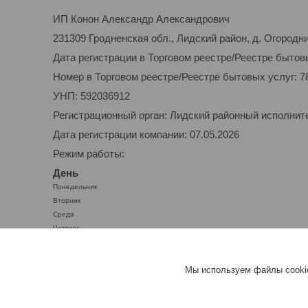
ИП Конон Александр Александрович
231309 Гродненская обл., Лидский район, д. Огородник
Дата регистрации в Торговом реестре/Реестре бытовы
Номер в Торговом реестре/Реестре бытовых услуг: 7
УНП: 592036912
Регистрационный орган: Лидский районный исполнит
Дата регистрации компании: 07.05.2026
Режим работы:
День
Понедельник
Вторник
Среда
Четверг
Пятница
Суббота
Мы используем файлы cookie
Воскресенье