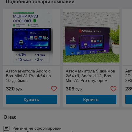
Подобные товары компании
Автомагнитола Android
Автомагнитола 9 дюймов
Авт
Bos-Mini A1 Pro 4/64 на
2/64 гб, Android 12, Bos-
2DI
10-дюймов
Mini A1 Pro с кулером,
2+3
HDMI CarPlay и Android
12.
320
309
28
руб.
руб.
Auto
Купить
Купить
О нас
Рейтинг не сформирован