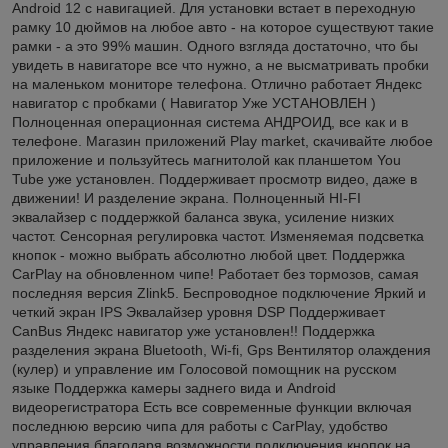
Android 12 с навигацией. Для установки встает в переходную
рамку 10 дюймов на любое авто - на которое существуют такие
рамки - а это 99% машин. Одного взгляда достаточно, что бы
увидеть в навигаторе все что нужно, а не высматривать пробки
на маленьком мониторе телефона. Отлично работает Яндекс
навигатор с пробками ( Навигатор Уже УСТАНОВЛЕН )
Полноценная операционная система АНДРОИД, все как и в
телефоне. Магазин приложений Play market, скачивайте любое
приложение и пользуйтесь магнитолой как планшетом You
Tube уже установлен. Поддерживает просмотр видео, даже в
движении! И разделение экрана. Полноценный HI-FI
эквалайзер с поддержкой баланса звука, усиление низких
частот. Сенсорная регулировка частот. Изменяемая подсветка
кнопок - можно выбрать абсолютно любой цвет. Поддержка
CarPlay на обновленном чипе! Работает без тормозов, самая
последняя версия Zlink5. Беспроводное подключение Яркий и
четкий экран IPS Эквалайзер уровня DSP Поддерживает
CanBus Яндекс навигатор уже установлен!! Поддержка
разделения экрана Bluetooth, Wi-fi, Gps Вентилятор олаждения
(кулер) и управление им Голосовой помощник на русском
языке Поддержка камеры заднего вида и Android
видеорегистратора Есть все современные функции включая
последнюю версию чипа для работы с CarPlay, удобство
управления благодаря возможности подключения кнопок на