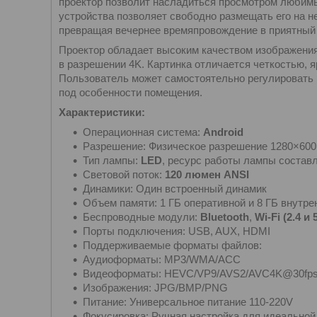
проектор позволит насладиться просмотром любимы
устройства позволяет свободно размещать его на н
превращая вечернее времяпровождение в приятный 
Проектор обладает высоким качеством изображен
в разрешении 4K. Картинка отличается четкостью, 
Пользователь может самостоятельно регулировать 
под особенности помещения.
Характеристики:
Операционная система:
Android
Разрешение: Физическое разрешение 1280×600p
Тип лампы:
LED
, ресурс работы лампы состав
Световой поток:
120 люмен ANSI
Динамики: Один встроенный динамик
Объем памяти: 1 ГБ оперативной и 8 ГБ внутре
Беспроводные модули:
Bluetooth
,
Wi-Fi (2.4 и
Порты подключения: USB, AUX, HDMI
Поддерживаемые форматы файлов:
Аудиоформаты: MP3/WMA/ACC
Видеоформаты: HEVC/VP9/AVS2/AVC4K@30fps
Изображения: JPG/BMP/PNG
Питание: Универсальное питание 110-220V
Фокусировка: Ручная настройка для идеальной