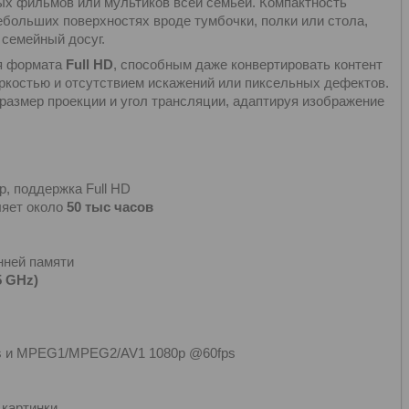
х фильмов или мультиков всей семьей. Компактность
ебольших поверхностях вроде тумбочки, полки или стола,
семейный досуг.
ия формата
Full HD
, способным даже конвертировать контент
яркостью и отсутствием искажений или пиксельных дефектов.
размер проекции и угол трансляции, адаптируя изображение
, поддержка Full HD
ляет около
50 тыс часов
нней памяти
 5 GHz)
 и MPEG1/MPEG2/AV1 1080p @60fps
 картинки