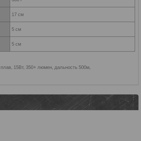
17 см
5 см
5 см
плав, 15Вт, 350+ люмен, дальность 500м,