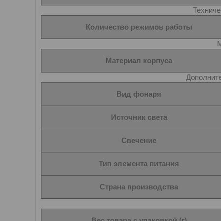
Техниче
Количество режимов работы
Материал корпуса
Дополнит
Вид фонаря
Источник света
Свечение
Тип элемента питания
Страна производства
Вес товара с упаковкой (г)