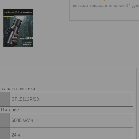
возврат товара в течение 14 дн
характеристики
SFL5113P/93
Питание
6000 мА*ч
24 ч