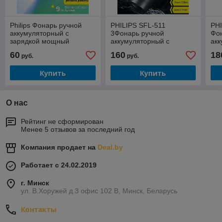
Philips Фонарь ручной
PHILIPS SFL-511
PHI
аккумуляторный с
3Фонарь ручной
Фо
зарядкой мощный
аккумуляторный с
акк
SFL2242
зарядкой мощный
за
60
160
18
руб.
руб.
Купить
Купить
О нас
Рейтинг не сформирован
Менее 5 отзывов за последний год
Компания продает на
Deal.by
Работает с 24.02.2019
г. Минск
ул. В.Хоружей д.3 офис 102 В, Минск, Беларусь
Контакты