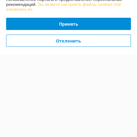
рекомендаций.
Вы можете настроить файлы cookies или
отключить их.
Контакты
Принять
Доставка и оплата
Отклонить
График работы
Полная версия сайта
Политика обработки cookies
Сайт создан на платформе Deal.by
Информация для покупателя
Индивидуальный предприниматель:
ИП Конон Александр
Александрович
231309 Гродненская обл., Лидский район, д. Огородники, ул. Речная, д.
7
Регистрационный номер ЕГР: 592036912