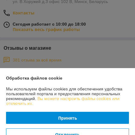
ул. В.Хоружей д.3 офис 102 В, Минск, Беларусь
Контакты
Сегодня работает с 10:00 до 18:00
Показать весь график работы
Отзывы о магазине
381 отзыва за всё время
Покупатель
31.07.2026
Обработка файлов cookie
Отлично
Мы используем файлы cookies для обеспечения удобства
пользователей портала и предоставления персональных
Покупатель
29.06.2026
рекомендаций.
Вы можете настроить файлы cookies или
отключить их.
Хорошо
Принять
Сделка подтверждена через корзину
Показать все отзывы
Отклонить