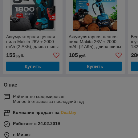
Аккумуляторная цепная
Аккумуляторная цепная
Бе
пила Makita 26V + 2000
пила Makita 26V + 2000
шу
mAh (2 АКБ), длина шины
mAh (2 АКБ), длина шины
132
20 см (8")
15 см (6")
4A
155
105
28
руб.
руб.
Купить
Купить
О нас
Рейтинг не сформирован
Менее 5 отзывов за последний год
Компания продает на
Deal.by
Работает с 24.02.2019
г. Минск