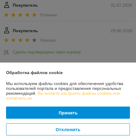
Покупатель
31.07.2026
Отлично
Покупатель
29.06.2026
Хорошо
Сделка подтверждена через корзину
Показать все отзывы
Обработка файлов cookie
Мы используем файлы cookies для обеспечения удобства
О нас
пользователей портала и предоставления персональных
рекомендаций.
Вы можете настроить файлы cookies или
отключить их.
Контакты
Принять
Доставка и оплата
Отклонить
График работы