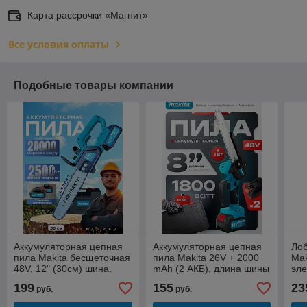
Карта рассрочки «Магнит»
Все условия оплаты
Подобные товары компании
Аккумуляторная цепная
Аккумуляторная цепная
Лоб
пила Makita бесщеточная
пила Makita 26V + 2000
Mak
48V, 12" (30см) шина,
mAh (2 АКБ), длина шины
эле
цепь, 2 Li-Ion АКБ
20 см (8")
ком
199
155
23
руб.
руб.