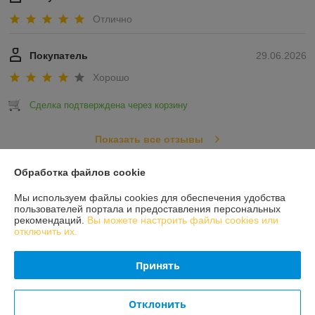
Отлично
Покупатель
29.06.2026
Хорошо
Сделка подтверждена через корзину
Показать все отзывы
Обработка файлов cookie
О нас
Мы используем файлы cookies для обеспечения удобства
пользователей портала и предоставления персональных
рекомендаций.
Вы можете настроить файлы cookies или
Контакты
отключить их.
Доставка и оплата
Принять
График работы
Отклонить