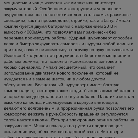
мощностью и чаще известен как импакт или винтоверт
аккумуляторный. Особенности конструкции и управление
шуруповертом позволяет его использовать в самых различных
сценариях, как на производстве, стройке, так и в быту. Импакт
комплектуется двумя батареями с напряжением 20 В и
емкостью 4000мАч, что позволяет вам практически без
перерыва производить работы. Ударный шуруповерт способен
легко и быстро закручивать саморезы и шурупы любой длины и
при этом, создает минимальную нагрузку на руку пользователя.
Имеется 3-х ступенчатая регулировка оборотов и мощности в
рабочем режиме, что позволяет использовать винтоверт в
любых сценариях. Импакт бесщеточный, что означает
использование двигателя нового поколения, который не
нуждается ни в замене щеток, ни в любом другом
обслуживании. Бесщеточный шуруповерт имеет богатую
комплектацию, в которую также входит быстрозажимной патрон
и переходник для установки его в устройство. Пластик и металл
высокого качества, используемые в корпусе винтоверта,
делают его долговечным, а прорезиненная ручка позволяет его
комфортно держать в руке.Скорость вращения регулируется
силой нажатия кнопки. Есть три электронных режима работы на
закручивание. Мягкая накладка на рукояти предотвращает
скольжение рук, обеспечивая надежный захват.Винтовер и
гайковерт шуруповерт это отличный подарок для мужа