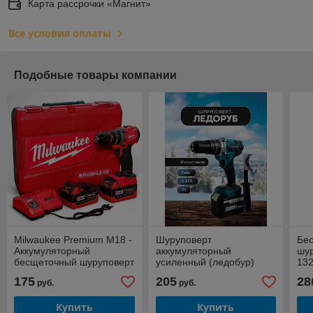
Карта рассрочки «Магнит»
Все условия оплаты
Подобные товары компании
Milwaukee Premium M18 -
Шуруповерт
Бе
Аккумуляторный
аккумуляторный
шу
бесщеточный шуруповерт
усиленный (ледобур)
132
18V 65 Hm 2 АКБ 5Ah
makita
4A
175
205
28
руб.
руб.
Купить
Купить