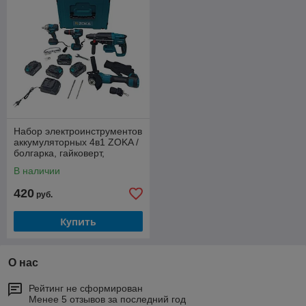
Набор электроинструментов
аккумуляторных 4в1 ZOKA /
болгарка, гайковерт,
перфоратор, дрель
В наличии
шуруповерт
420
руб.
Купить
О нас
Рейтинг не сформирован
Менее 5 отзывов за последний год