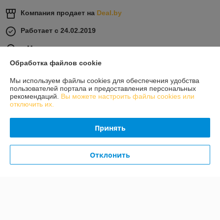
Компания продает на
Deal.by
Работает с 24.02.2019
г. Минск
ул. В.Хоружей д.3 офис 102 В, Минск, Беларусь
Обработка файлов cookie
Контакты
Мы используем файлы cookies для обеспечения удобства
пользователей портала и предоставления персональных
Сегодня работает с 10:00 до 18:00
рекомендаций.
Вы можете настроить файлы cookies или
Показать весь график работы
отключить их.
Принять
Отзывы о магазине
381 отзыва за всё время
Отклонить
Покупатель
31.07.2026
Отлично
Покупатель
29.06.2026