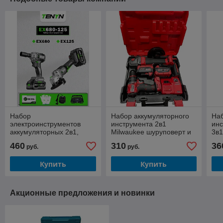
Набор
Набор аккумуляторного
Наб
электроинструментов
инструмента 2в1
инс
аккумуляторных 2в1,
Milwaukee шуруповерт и
3в1
болгарка, гайковерт
болгарка УШМ 88V
шу
460
310
36
руб.
руб.
TENYN EX680-125
Купить
Купить
Акционные предложения и новинки