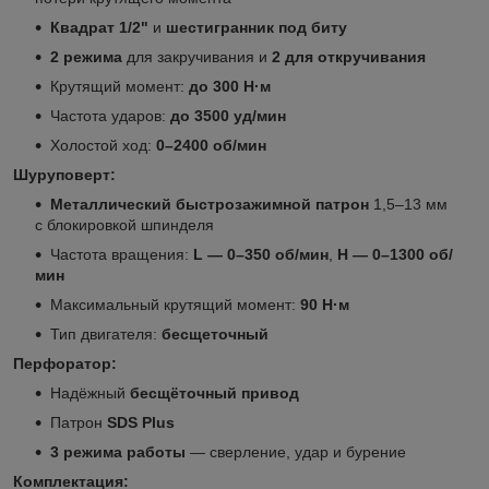
Квадрат 1/2"
и
шестигранник под биту
2 режима
для закручивания и
2 для откручивания
Крутящий момент:
до 300 Н·м
Частота ударов:
до 3500 уд/мин
Холостой ход:
0–2400 об/мин
Шуруповерт:
Металлический быстрозажимной патрон
1,5–13 мм
с блокировкой шпинделя
Частота вращения:
L — 0–350 об/мин
,
Н — 0–1300 об/
мин
Максимальный крутящий момент:
90 Н·м
Тип двигателя:
бесщеточный
Перфоратор:
Надёжный
бесщёточный привод
Патрон
SDS Рlus
3 режима работы
— сверление, удар и бурение
Комплектация: