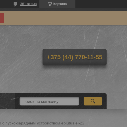
381 отзыв
Корзина
+375 (44) 770-11-55
 пуско-зарядным устройством eplutus el-22