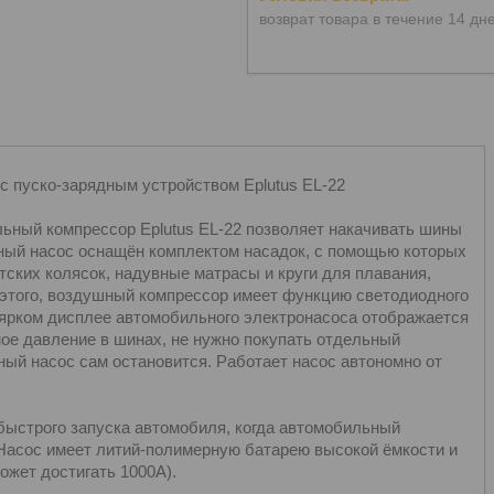
возврат товара в течение 14 дн
 пуско-зарядным устройством Eplutus EL-22
ьный компрессор Eplutus EL-22 позволяет накачивать шины
ный насос оснащён комплектом насадок, с помощью которых
тских колясок, надувные матрасы и круги для плавания,
этого, воздушный компрессор имеет функцию светодиодного
 ярком дисплее автомобильного электронасоса отображается
ое давление в шинах, не нужно покупать отдельный
ный насос сам остановится. Работает насос автономно от
быстрого запуска автомобиля, когда автомобильный
 Насос имеет литий-полимерную батарею высокой ёмкости и
ожет достигать 1000А).