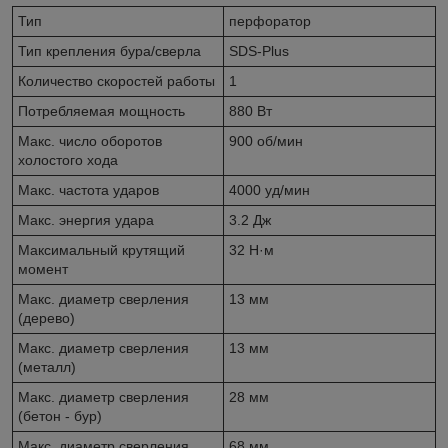
Тип
перфоратор
Тип крепления бура/сверла
SDS-Plus
Количество скоростей работы
1
Потребляемая мощность
880 Вт
Макс. число оборотов
900 об/мин
холостого хода
Макс. частота ударов
4000 уд/мин
Макс. энергия удара
3.2 Дж
Максимальный крутящий
32 Н·м
момент
Макс. диаметр сверления
13 мм
(дерево)
Макс. диаметр сверления
13 мм
(металл)
Макс. диаметр сверления
28 мм
(бетон - бур)
Макс. диаметр сверления
68 мм