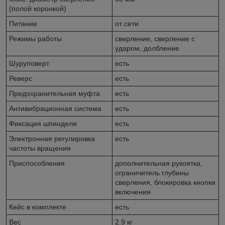
(полой коронкой)
Питание
от сети
Режимы работы
сверление, сверление с
ударом, долбление
Шуруповерт
есть
Реверс
есть
Предохранительная муфта
есть
Антивибрационная система
есть
Фиксация шпинделя
есть
Электронная регулировка
есть
частоты вращения
Приспособления
дополнительная рукоятка,
ограничитель глубины
сверления, блокировка кнопки
включения
Кейс в комплекте
есть
Вес
2.9 кг