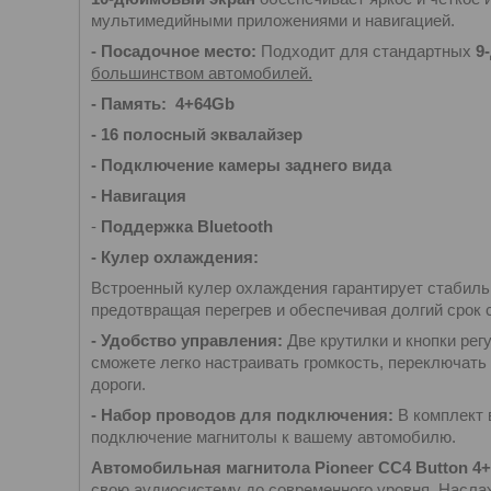
мультимедийными приложениями и навигацией.
- Посадочное место:
Подходит для стандартных
9-
большинством автомобилей.
- Память: 4+64Gb
-
16 полосный эквалайзер
- Подключение камеры заднего вида
- Навигация
-
Поддержка Bluetooth
- Кулер охлаждения:
Встроенный кулер охлаждения гарантирует стабиль
предотвращая перегрев и обеспечивая долгий срок 
- Удобство управления:
Две крутилки и кнопки ре
сможете легко настраивать громкость, переключать 
дороги.
- Набор проводов для подключения:
В комплект 
подключение магнитолы к вашему автомобилю.
Автомобильная магнитола Pioneer CC4 Button 4
свою аудиосистему до современного уровня. Насла