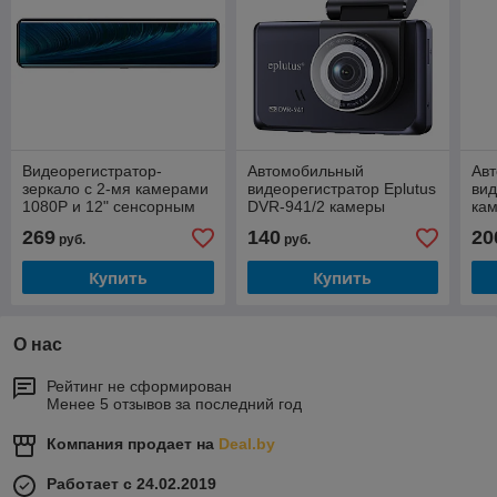
Видеорегистратор-
Автомобильный
Ав
зеркало с 2-мя камерами
видеорегистратор Eplutus
вид
1080P и 12" сенсорным
DVR-941/2 камеры
ка
экраном Eplutus D89
экр
269
140
20
руб.
руб.
Купить
Купить
О нас
Рейтинг не сформирован
Менее 5 отзывов за последний год
Компания продает на
Deal.by
Работает с 24.02.2019