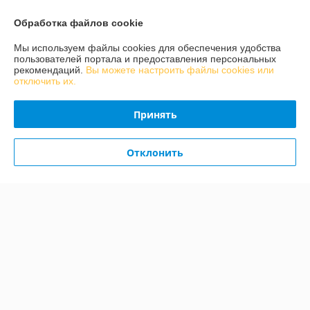
Показать все отзывы
Обработка файлов cookie
Мы используем файлы cookies для обеспечения удобства
О нас
пользователей портала и предоставления персональных
рекомендаций.
Вы можете настроить файлы cookies или
отключить их.
Контакты
Принять
Доставка и оплата
Отклонить
График работы
Полная версия сайта
Политика обработки cookies
Сайт создан на платформе Deal.by
Информация для покупателя