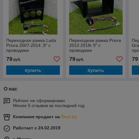
Переходная рамка Lada
Переходная рамка Priora
Пе
Priora 2007-2014 ,9" с
2013 2018г 9" с
Gra
проводами
проводами
пр
79
79
79
руб.
руб.
Купить
Купить
О нас
Рейтинг не сформирован
Менее 5 отзывов за последний год
Компания продает на
Deal.by
Работает с 24.02.2019