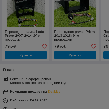
Переходная рамка Lada
Переходная рамка Priora
Пе
Priora 2007-2014 ,9" с
2013 2018г 9" с
Gra
проводами
проводами
пр
79
79
79
руб.
руб.
Купить
Купить
О нас
Рейтинг не сформирован
Менее 5 отзывов за последний год
Компания продает на
Deal.by
Работает с 24.02.2019