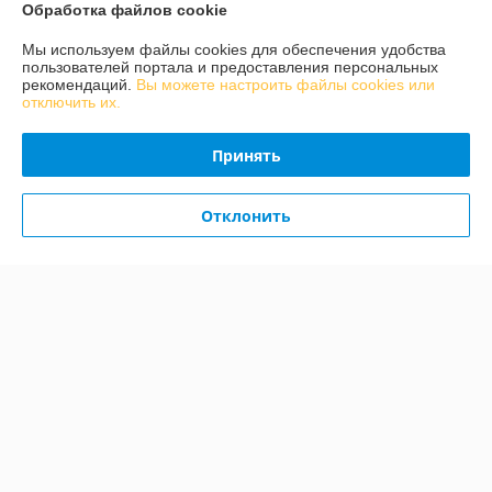
Обработка файлов cookie
Мы используем файлы cookies для обеспечения удобства
О нас
пользователей портала и предоставления персональных
рекомендаций.
Вы можете настроить файлы cookies или
отключить их.
Контакты
Принять
Доставка и оплата
Отклонить
График работы
Полная версия сайта
Политика обработки cookies
Сайт создан на платформе Deal.by
Информация для покупателя
Индивидуальный предприниматель:
ИП Конон Александр