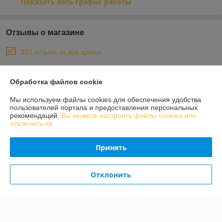
Показать весь график работы
Отзывы о магазине
381 отзыва за всё время
Покупатель
31.07.2026
Обработка файлов cookie
Отлично
Мы используем файлы cookies для обеспечения удобства
пользователей портала и предоставления персональных
Покупатель
29.06.2026
рекомендаций.
Вы можете настроить файлы cookies или
отключить их.
Хорошо
Принять
Сделка подтверждена через корзину
Показать все отзывы
Отклонить
О нас