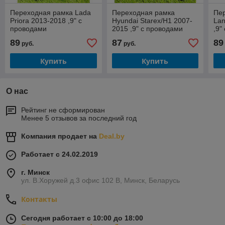
Переходная рамка Lada
Переходная рамка
Пер
Priora 2013-2018 ,9" с
Hyundai Starex/H1 2007-
Lan
проводами
2015 ,9" с проводами
,9"
89
87
89
руб.
руб.
Купить
Купить
О нас
Рейтинг не сформирован
Менее 5 отзывов за последний год
Компания продает на
Deal.by
Работает с 24.02.2019
г. Минск
ул. В.Хоружей д.3 офис 102 В, Минск, Беларусь
Контакты
Сегодня работает с 10:00 до 18:00