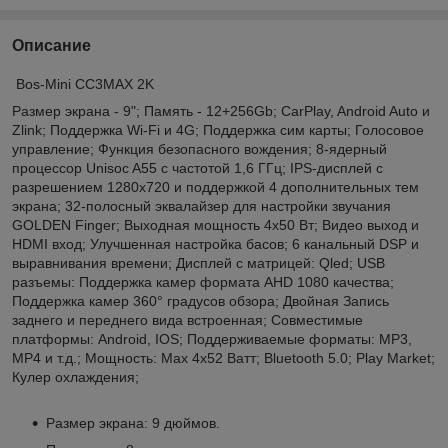
Описание
Bos-Mini CC3MAX 2K
Размер экрана - 9"; Память - 12+256Gb; CarPlay, Android Auto и
Zlink; Поддержка Wi-Fi и 4G; Поддержка сим карты; Голосовое
управление; Функция безопасного вождения; 8-ядерный
процессор Unisoc A55 с частотой 1,6 ГГц; IPS-дисплей с
разрешением 1280x720 и поддержкой 4 дополнительных тем
экрана; 32-полосный эквалайзер для настройки звучания
GOLDEN Finger; Выходная мощность 4х50 Вт; Видео выход и
НDМI вход; Улучшенная настройка басов; 6 канальный DSР и
выравнивания времени; Дисплей с матрицей: Qlеd; USВ
разъемы: Поддержка камер формата АНD 1080 качества;
Поддержка камер 360° градусов обзора; Двойная Запись
заднего и переднего вида встроенная; Совместимые
платформы: Аndrоid, IОS; Поддерживаемые форматы: МР3,
МР4 и т.д.; Мощность: Мах 4х52 Ватт; Вluеtооth 5.0; Рlаy Маrkеt;
Кулер охлаждения;
Размер экрана: 9 дюймов.