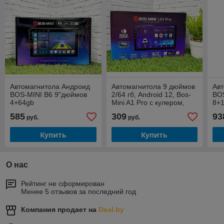
Автомагнитола Андроид
Автомагнитола 9 дюймов
Ав
BOS-MINI B6 9"дюймов
2/64 гб, Android 12, Bos-
BO
4+64gb
Mini A1 Pro с кулером,
8+
HDMI CarPlay и Android
585
309
93
руб.
руб.
Auto
Купить
Купить
О нас
Рейтинг не сформирован
Менее 5 отзывов за последний год
Компания продает на
Deal.by