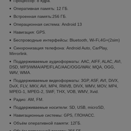
Процессор: 8 ядра.
Оперативная память: 12 ГБ.
Встроенная память:256 ГБ.
Операционная система: Android 13
Навигация: GPS.
Беспроводные интерфейсы: Bluetooth, Wi-Fi,4G+(2sim)
Синхронизация телефона: Android Auto, CarPlay,
Mirrorlink.
Поддерживаемые аудиоформаты: AAC, AIFF, ALAC, AVI,
DSD, MP3/WMA/APE/FLAC/AAC/OGG/WAV, MQA, OGG,
WAV, WMA.
Поддерживаемые видеоформаты: 3GP, ASF, AVI, DiVX,
DviX, FLV, MKV, AVI, MP4, RMVB, DIVX, WMV, MOV, MP4,
MPEG-1, MPEG-2, SWF, THX, VOB, WMV, Xvid.
Радио: AM, FM.
Поддерживаемые носители: SD, USB, microSD,
Навигационные системы: GPS, ГЛОНАСС.
Объём оперативной памяти: 12ГБ.
Объём встроенной памяти: 256 ГБ.