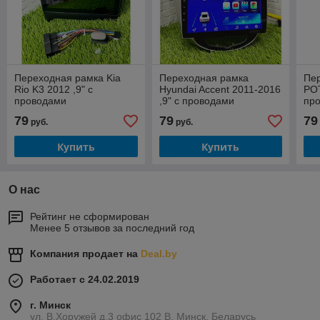
Переходная рамка Kia
Переходная рамка
Пе
Rio K3 2012 ,9" с
Hyundai Accent 2011-2016
POT
проводами
,9" с проводами
пр
79
79
79
руб.
руб.
Купить
Купить
О нас
Рейтинг не сформирован
Менее 5 отзывов за последний год
Компания продает на
Deal.by
Работает с 24.02.2019
г. Минск
ул. В.Хоружей д.3 офис 102 В, Минск, Беларусь