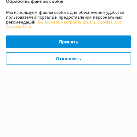
Обработка файлов cookie
Мы используем файлы cookies для обеспечения удобства
О нас
пользователей портала и предоставления персональных
рекомендаций.
Вы можете настроить файлы cookies или
отключить их.
Контакты
Принять
Доставка и оплата
Отклонить
График работы
Полная версия сайта
Политика обработки cookies
Сайт создан на платформе Deal.by
Информация для покупателя
Индивидуальный предприниматель:
ИП Конон Александр
Александрович