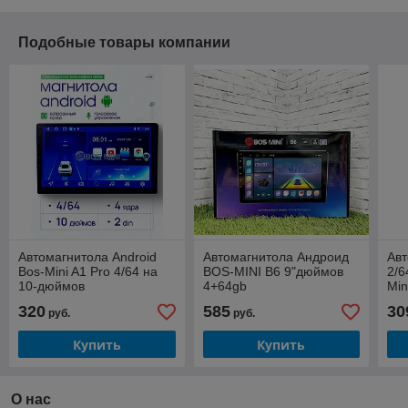
Подобные товары компании
Автомагнитола Android
Автомагнитола Андроид
Ав
Bos-Mini A1 Pro 4/64 на
BOS-MINI B6 9"дюймов
2/6
10-дюймов
4+64gb
Min
HDM
320
585
30
руб.
руб.
Aut
Купить
Купить
О нас