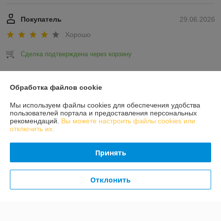
Покупатель
29.06.2026
Хорошо
Сделка подтверждена через корзину
Показать все отзывы
Обработка файлов cookie
Мы используем файлы cookies для обеспечения удобства
О нас
пользователей портала и предоставления персональных
рекомендаций.
Вы можете настроить файлы cookies или
отключить их.
Контакты
Принять
Доставка и оплата
Отклонить
График работы
Полная версия сайта