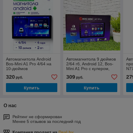
Автомагнитола Android
Автомагнитола 9 дюймов
Ав
Bos-Mini A1 Pro 4/64 на
2/64 гб, Android 12, Bos-
про
10-дюймов
Mini A1 Pro с кулером,
N77
HDMI CarPlay и Android
320
309
27
руб.
руб.
Auto
Купить
Купить
О нас
Рейтинг не сформирован
Менее 5 отзывов за последний год
Компания продает на
Deal.by