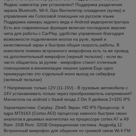
Яндекс навигатор уже установлен!! Поддержка разделения
экрана Bluetooth, Wi-fi, Gps Вентилятор олаждения (кулер) и
управление им Голосовой помощник на русском языке
Поддержка камеры заднего вида и Android видеорегистратора
Есть все современные функции включая последнюю версию
чипа для работы с CarPlay, удобство управления благодаря
возможности подключения кнопок на руле, яркий и
качественный экран и быстрая общая скорость работы. В
комплекте помимо встроенного микрофона есть та же провод
на дополнительный микрофон (черный тюльпан) - если вы
часто общаетесь за рулем - микрофон станет отличным
помощником в минимизации лишних шумов Еще одно
преимущество это отдельный моно выход на сабвуфер
(зеленый тюльпан)
!! Напряжение только 12V (11-15V) - В грузовые автомобили с
24V устанавливать только через преобразователь напряжения!!
Магнитола на android с базой входа 2 Din 9 дюймов 2+32G IPS
Характеристики: Carplay: Zlink5 Экран: HD IPS Процессор: 4
ядра MT8163 (Cortex A53) процессор намного быстрее своих
аналогов в дешевых магнитолах на процессоре cortex A7 и A9
Ram: 2GB Rom: 32GB Операционная система: Андройд 12
Встроенный микрофон для общения по громкой связи Wi-fi FM