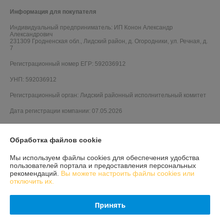
Информация для покупателя
Индивидуальный предприниматель:
ИП Конон Александр
Александрович
231309 Гродненская обл., Лидский район, д. Огородники, ул. Речная, д.
7
Регистрационный номер ЕГР: 592036912
УНП: 592036912
Регистрационный орган: Лидский районный исполнительный комитет
Дата регистрации компании: 07.05.2026
Обработка файлов cookie
Мы используем файлы cookies для обеспечения удобства
пользователей портала и предоставления персональных
рекомендаций.
Вы можете настроить файлы cookies или
отключить их.
Принять