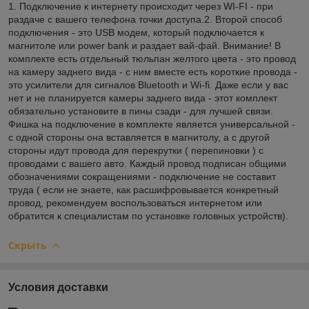
1. Подключение к интернету происходит через WI-FI - при
раздаче с вашего телефона точки доступа.2. Второй способ
подключения - это USB модем, который подключается к
магнитоле или power bank и раздает вай-фай. Внимание! В
комплекте есть отдельный тюльпан желтого цвета - это провод
на камеру заднего вида - с ним вместе есть короткие провода -
это усилители для сигналов Bluetooth и Wi-fi. Даже если у вас
нет и не планируется камеры заднего вида - этот комплект
обязательно установите в пины сзади - для лучшей связи.
Фишка на подключение в комплекте является универсальной -
с одной стороны она вставляется в магнитолу, а с другой
стороны идут провода для перекрутки ( перепиновки ) с
проводами с вашего авто. Каждый провод подписан общими
обозначениями сокращениями - подключение не составит
труда ( если не знаете, как расшифровывается конкретный
провод, рекомендуем воспользоваться интернетом или
обратится к специалистам по установке головных устройств).
Скрыть
Условия доставки