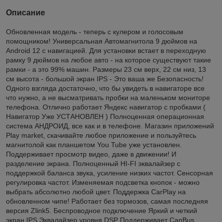
Описание
Обновленная модель - теперь с кулером и голосовым
помощником! Универсальная Автомагнитола 9 дюймов на
Android 12 с навигацией. Для установки встает в переходную
рамку 9 дюймов на любое авто - на которое существуют такие
рамки - а это 99% машин. Размеры 23 см верх, 22 см низ, 13
см высота - большой экран IPS - Это ваша же Безопасность!
Одного взгляда достаточно, что бы увидеть в навигаторе все
что нужно, а не высматривать пробки на маленьком мониторе
телефона. Отлично работает Яндекс навигатор с пробками (
Навигатор Уже УСТАНОВЛЕН ) Полноценная операционная
система АНДРОИД, все как и в телефоне. Магазин приложений
Play market, скачивайте любое приложение и пользуйтесь
магнитолой как планшетом You Tube уже установлен.
Поддерживает просмотр видео, даже в движении! И
разделение экрана. Полноценный HI-FI эквалайзер с
поддержкой баланса звука, усиление низких частот. Сенсорная
регулировка частот. Изменяемая подсветка кнопок - можно
выбрать абсолютно любой цвет. Поддержка CarPlay на
обновленном чипе! Работает без тормозов, самая последняя
версия Zlink5. Беспроводное подключение Яркий и четкий
экран IPS Эквалайзер уровня DSP Поддерживает CanBus