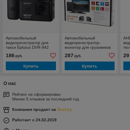
Автомобильный
Автомобильный
AH
видеорегистратор для
видеорегистратор-
вид
такси Eplutus DVR-942
монитор для грузовиков
тю
(FullHD, Wi-Fi, 3 камеры,
Eplutus D705
186
287
29
руб.
руб.
SD до 256Gb)
Купить
Купить
О нас
Рейтинг не сформирован
Менее 5 отзывов за последний год
Компания продает на
Deal.by
Работает с 24.02.2019