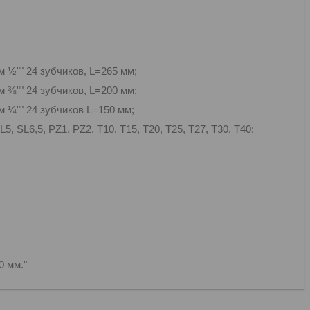
½"" 24 зубчиков, L=265 мм;
⅜"" 24 зубчиков, L=200 мм;
¼"" 24 зубчиков L=150 мм;
5, SL6,5, PZ1, PZ2, T10, T15, T20, T25, T27, T30, Т40;
10 мм."