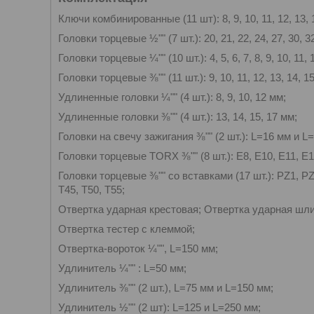
Ключи комбинированные (11 шт): 8, 9, 10, 11, 12, 13, 1
Головки торцевые ½"" (7 шт.): 20, 21, 22, 24, 27, 30, 3
Головки торцевые ¼"" (10 шт.): 4, 5, 6, 7, 8, 9, 10, 11, 
Головки торцевые ⅜"" (11 шт.): 9, 10, 11, 12, 13, 14, 15
Удлиненные головки ¼"" (4 шт.): 8, 9, 10, 12 мм;
Удлиненные головки ⅜"" (4 шт.): 13, 14, 15, 17 мм;
Головки на свечу зажигания ⅜"" (2 шт.): L=16 мм и L
Головки торцевые TORX ⅜"" (8 шт.): E8, E10, E11, E1
Головки торцевые ⅜"" со вставками (17 шт.): PZ1, PZ2
T45, T50, T55;
Отвертка ударная крестовая; Отвертка ударная шл
Отвертка тестер с клеммой;
Отвертка-вороток ¼"", L=150 мм;
Удлинитель ¼"" : L=50 мм;
Удлинитель ⅜"" (2 шт.), L=75 мм и L=150 мм;
Удлинитель ½"" (2 шт): L=125 и L=250 мм;