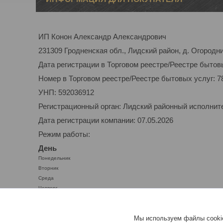
ИП Конон Александр Александрович
231309 Гродненская обл., Лидский район, д. Огородник
Дата регистрации в Торговом реестре/Реестре бытовы
Номер в Торговом реестре/Реестре бытовых услуг: 7
УНП: 592036912
Регистрационный орган: Лидский районный исполнит
Дата регистрации компании: 07.05.2026
Режим работы:
День
Понедельник
Вторник
Среда
Четверг
Пятница
Суббота
Мы используем файлы cookie
Воскресенье