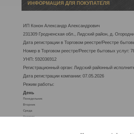
ИНФОРМАЦИЯ ДЛЯ ПОКУПАТЕЛЯ
ИП Конон Александр Александрович
231309 Гродненская обл., Лидский район, д. Огородник
Дата регистрации в Торговом реестре/Реестре бытовы
Номер в Торговом реестре/Реестре бытовых услуг: 7
УНП: 592036912
Регистрационный орган: Лидский районный исполнит
Дата регистрации компании: 07.05.2026
Режим работы:
День
Понедельник
Вторник
Среда
Четверг
Пятница
Суббота