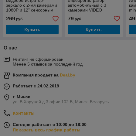
Видеорегистратор-
Видеорегистратор
AHD
зеркало с 2-мя камерами
автомобильный с 3
кам
1080P и 12" сенсорным
камерами VIDEO
min
экраном Eplutus D89
CARDVR С8 Full HD 1080
269
79
49
руб.
руб.
Купить
Купить
О нас
Рейтинг не сформирован
Менее 5 отзывов за последний год
Компания продает на
Deal.by
Работает с 24.02.2019
г. Минск
ул. В.Хоружей д.3 офис 102 В, Минск, Беларусь
Контакты
Сегодня работает с 10:00 до 18:00
Показать весь график работы