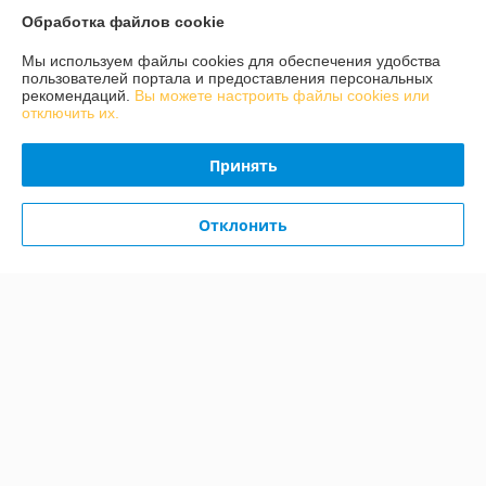
Обработка файлов cookie
Доставка и оплата
Мы используем файлы cookies для обеспечения удобства
пользователей портала и предоставления персональных
График работы
рекомендаций.
Вы можете настроить файлы cookies или
отключить их.
Полная версия сайта
Принять
Политика обработки cookies
Отклонить
Сайт создан на платформе Deal.by
Информация для покупателя
Индивидуальный предприниматель:
ИП Конон Александр
Александрович
231309 Гродненская обл., Лидский район, д. Огородники, ул. Речная, д.
7
Регистрационный номер ЕГР: 592036912
УНП: 592036912