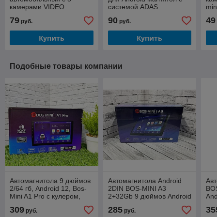
камерами VIDEO
системой ADAS
min
CARDVR С8 Full HD 1080
79
90
49
руб.
руб.
Купить
Купить
Подобные товары компании
Автомагнитола 9 дюймов
Автомагнитола Android
Авт
2/64 гб, Android 12, Bos-
2DIN BOS-MINI A3
BO
Mini A1 Pro с кулером,
2+32Gb 9 дюймов Android
And
HDMI CarPlay и Android
12.0
Вые
309
285
35
руб.
руб.
Auto