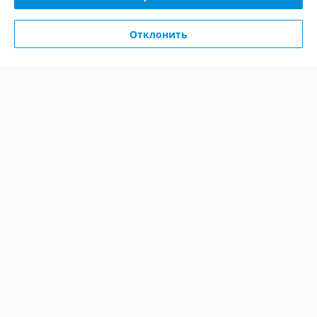
Покупатель
31.07.2026
Отклонить
Отлично
Покупатель
29.06.2026
Хорошо
Сделка подтверждена через корзину
Показать все отзывы
О нас
Контакты
Доставка и оплата
График работы