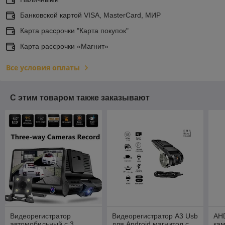
Банковской картой VISA, MasterCard, МИР
Карта рассрочки "Карта покупок"
Карта рассрочки «Магнит»
Все условия оплаты
С этим товаром также заказывают
Видеорегистратор
Видеорегистратор A3 Usb
AHD
автомобильный с 3
для Android магнитол с
кам