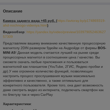
Описание
Камера заднего вида +45 руб. (
https://avtoray.by/p174869319-
ahd-nochnogo-videniya.html
)
Видеообзор
:
https://yandex.by/video/preview/103979052463627
57309
Представляем вашему вниманию качественную процессорную
магнитолу 2DIN размером 9дюйм на Андройде от фирмы
BOS-
MINI A5
! Данная модель считается лучшей на рынке среди
процессорных магнитол в соотношении цена / качество. Вы
сможете скачать любые приложения и пользоваться
магнитолой как планшетом (YouTube, 2ГИС, Яндекс-пробки и
др).У нее огромное количество функций, позволяющих
настроить процесс прослушивания музыки максимально
эффективно и качественно, а также оптимально для
конкретного пользователя. Кроме того, она дает возможность
даже смотреть видео из интернета, подключать смартфон как
по блютузу так и через CarPlay
Характеристики
: