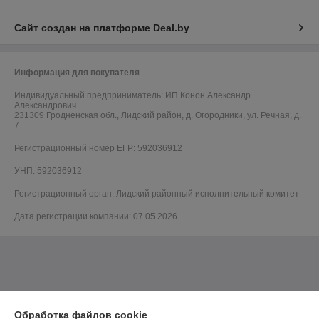
Сайт создан на платформе Deal.by
Информация для покупателя
Индивидуальный предприниматель:
ИП Конон Александр
Александрович
231309 Гродненская обл., Лидский район, д. Огородники, ул. Речная, д.
7
Регистрационный номер ЕГР: 592036912
УНП: 592036912
Регистрационный орган: Лидский районный исполнительный комитет
Дата регистрации компании: 07.05.2026
Обработка файлов cookie