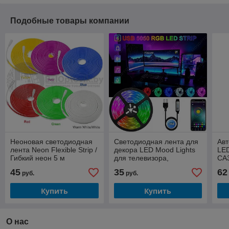
Подобные товары компании
Неоновая светодиодная
Светодиодная лента для
Авт
лента Neon Flexible Strip /
декора LED Mood Lights
LED
Гибкий неон 5 м
для телевизора,
CA3
монитора через USB с
AUX
45
35
62
руб.
руб.
Bluetooth 5м
Купить
Купить
О нас