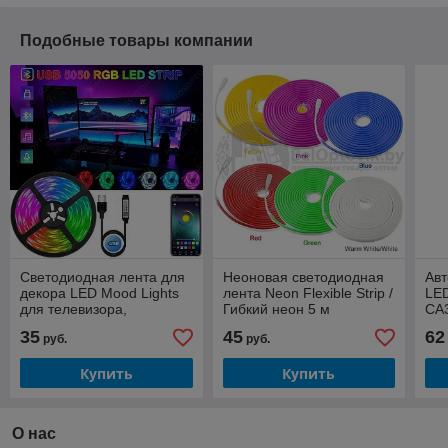
Подобные товары компании
Светодиодная лента для
Неоновая светодиодная
Авт
декора LED Mood Lights
лента Neon Flexible Strip /
LED
для телевизора,
Гибкий неон 5 м
CA3
монитора через USB с
AUX
35
45
62
руб.
руб.
Bluetooth 5м
Купить
Купить
О нас