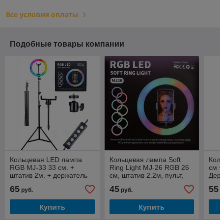
Все условия оплаты
Подобные товары компании
Кольцевая LED лампа
Кольцевая лампа Soft
Ко
RGB MJ-33 33 см. +
Ring Light MJ-26 RGB 26
см 
штатив 2м. + держатель
см, штатив 2.2м, пульт,
Де
для телефона
крепление для
65
45
55
руб.
руб.
смартфона
Купить
Купить