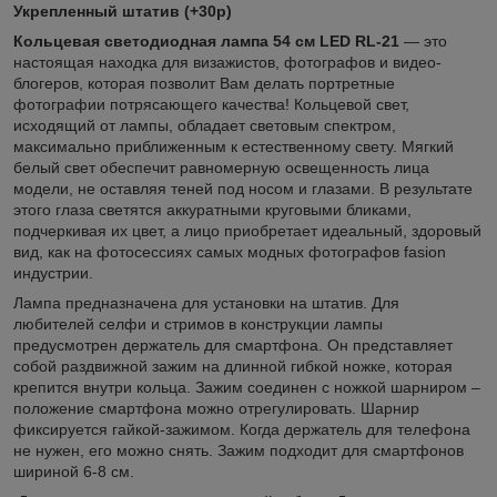
Укрепленный штатив (+30р)
Кольцевая светодиодная лампа 54 см LED RL-21
— это
настоящая находка для визажистов, фотографов и видео-
блогеров, которая позволит Вам делать портретные
фотографии потрясающего качества! Кольцевой свет,
исходящий от лампы, обладает световым спектром,
максимально приближенным к естественному свету. Мягкий
белый свет обеспечит равномерную освещенность лица
модели, не оставляя теней под носом и глазами. В результате
этого глаза светятся аккуратными круговыми бликами,
подчеркивая их цвет, а лицо приобретает идеальный, здоровый
вид, как на фотосессиях самых модных фотографов fasion
индустрии.
Лампа предназначена для установки на штатив. Для
любителей селфи и стримов в конструкции лампы
предусмотрен держатель для смартфона. Он представляет
собой раздвижной зажим на длинной гибкой ножке, которая
крепится внутри кольца. Зажим соединен с ножкой шарниром –
положение смартфона можно отрегулировать. Шарнир
фиксируется гайкой-зажимом. Когда держатель для телефона
не нужен, его можно снять. Зажим подходит для смартфонов
шириной 6-8 см.