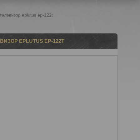
елевизор eplutus ep-122t
ИЗОР EPLUTUS EP-122T