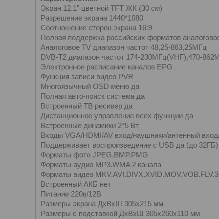
Экран 12.1” цветной TFT ЖК (30 см)
Разрешение экрана 1440*1080
Соотношение сторон экрана 16:9
Полная поддержка российских форматов аналогово
Аналоговое TV диапазон частот 48,25-863,25МГц
DVB-T2 диапазон частот 174-230МГц(VHF),470-862
Электронное расписание каналов EPG
Функция записи видео PVR
Многоязычный OSD меню да
Полная авто-поиск система да
Встроенный ТВ ресивер да
Дистанционное управление всех функции да
Встроенные динамики 2*5 Вт
Входы VGA/HDMI/AV вход/наушники/антенный вход/
Поддерживает воспроизведение с USB да (до 32ГБ)
Форматы фото JPEG.BMP.PMG
Форматы аудио MP3.WMA 2 канала
Форматы видео MKV.AVI.DIVX.XVID.MOV.VOB.FLV
Встроенный АКБ нет
Питание 220в/12В
Размеры экрана ДхВхШ 305х215 мм
Размеры с подставкой ДхВхШ 305х260х110 мм