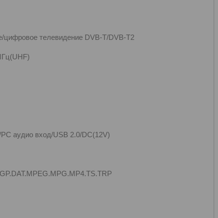
е/цифровое телевидение DVB-T/DVB-T2
МГц(UHF)
PC аудио вход/USB 2.0/DC(12V)
.3GP.DAT.MPEG.MPG.MP4.TS.TRP