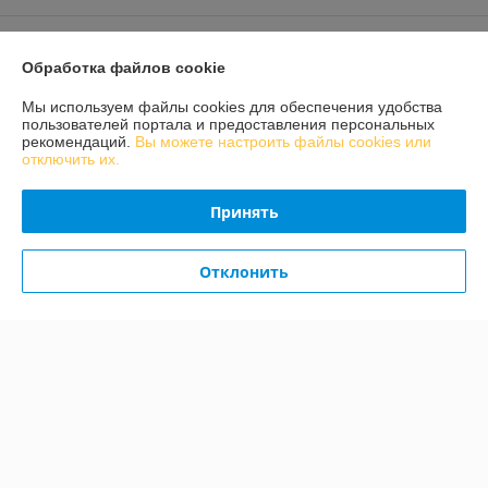
Доставка и оплата
Обработка файлов cookie
График работы
Мы используем файлы cookies для обеспечения удобства
пользователей портала и предоставления персональных
рекомендаций.
Вы можете настроить файлы cookies или
Полная версия сайта
отключить их.
Политика обработки cookies
Принять
Сайт создан на платформе Deal.by
Отклонить
Информация для покупателя
Индивидуальный предприниматель:
ИП Конон Александр
Александрович
231309 Гродненская обл., Лидский район, д. Огородники, ул. Речная, д.
7
Регистрационный номер ЕГР: 592036912
УНП: 592036912