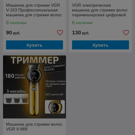
Машинка для стрижки VGR
VGR электрическая
V-163 Профессиональная
машинка для стрижки волос
машинка для стрижки волос
парикмахерская цифровой
дисплей машинка для
В наличии
В наличии
стрижки волос V-269
90
130
руб.
руб.
Купить
Купить
Машинка для стрижки волос
VGR V-989