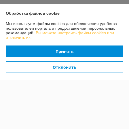
Доставка и оплата
Обработка файлов cookie
График работы
Мы используем файлы cookies для обеспечения удобства
пользователей портала и предоставления персональных
рекомендаций.
Вы можете настроить файлы cookies или
Полная версия сайта
отключить их.
Политика обработки cookies
Принять
Сайт создан на платформе Deal.by
Отклонить
Информация для покупателя
Индивидуальный предприниматель:
ИП Конон Александр
Александрович
231309 Гродненская обл., Лидский район, д. Огородники, ул. Речная, д.
7
Регистрационный номер ЕГР: 592036912
УНП: 592036912
Регистрационный орган: Лидский районный исполнительный комитет