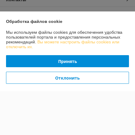
Доставка и оплата
Обработка файлов cookie
График работы
Мы используем файлы cookies для обеспечения удобства
пользователей портала и предоставления персональных
рекомендаций.
Вы можете настроить файлы cookies или
Полная версия сайта
отключить их.
Политика обработки cookies
Принять
Сайт создан на платформе Deal.by
Отклонить
Информация для покупателя
Индивидуальный предприниматель:
ИП Конон Александр
Александрович
231309 Гродненская обл., Лидский район, д. Огородники, ул. Речная, д.
7
Регистрационный номер ЕГР: 592036912
УНП: 592036912